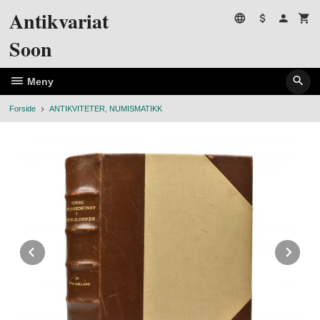
Gå
Antikvariat
til
innholdet
Soon
Meny
Forside
ANTIKVITETER, NUMISMATIKK
Prev
Ne