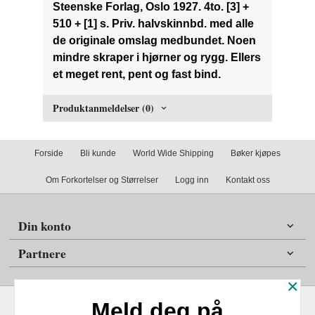
Steenske Forlag, Oslo 1927. 4to. [3] +
510 + [1] s. Priv. halvskinnbd. med alle
de originale omslag medbundet. Noen
mindre skraper i hjørner og rygg. Ellers
et meget rent, pent og fast bind.
Produktanmeldelser (0)
Forside
Bli kunde
World Wide Shipping
Bøker kjøpes
Om Forkortelser og Størrelser
Logg inn
Kontakt oss
Din konto
Partnere
×
Meld deg på