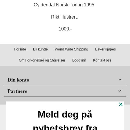
Gyldendal Norsk Forlag 1995.
Rikt illustrert.
1000.-
Forside
Bli kunde
World Wide Shipping
Bøker kjøpes
Om Forkortelser og Størrelser
Logg inn
Kontakt oss
Din konto
Partnere
×
Meld deg på
nyhetsbrev fra
Frakt
Kjøpsbetingelser
Sikkerhet og personvern