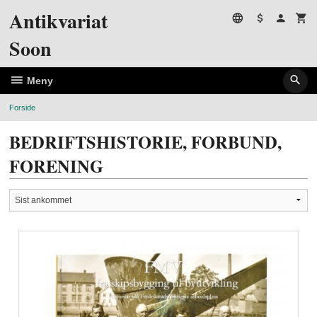
Gå
Antikvariat
til
innholdet
Soon
Meny
Forside
BEDRIFTSHISTORIE, FORBUND,
FORENING