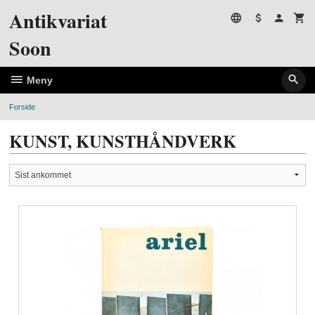
Gå
Antikvariat
til
innholdet
Soon
Meny
Forside
KUNST, KUNSTHÅNDVERK