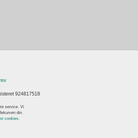
rev
gisteret 924817518
re service. Vi
dlekurven din.
for cookies.