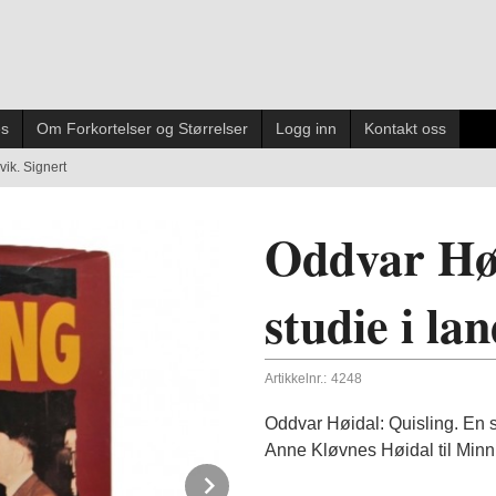
es
Om Forkortelser og Størrelser
Logg inn
Kontakt oss
vik. Signert
Oddvar Høi
studie i la
Artikkelnr.:
4248
Oddvar Høidal: Quisling. En s
Anne Kløvnes Høidal til Minn
Next