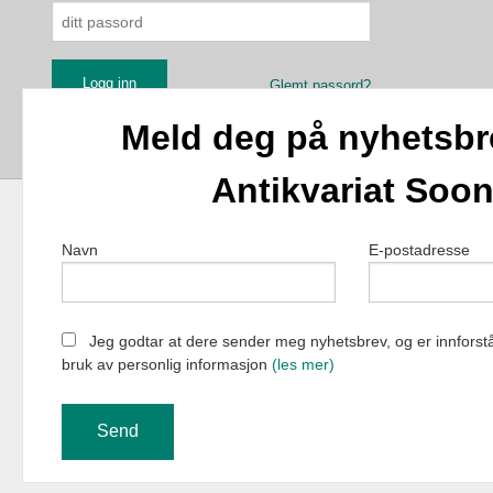
Glemt passord?
Meld deg på nyhetsbr
Antikvariat Soo
Navn
E-postadresse
Antikvariat Soon 
Jeg godtar at dere sender meg nyhetsbrev, og er innforstå
bruk av personlig informasjon
(les mer)
Vår nettbutik
bruker cookie
Fortsett å