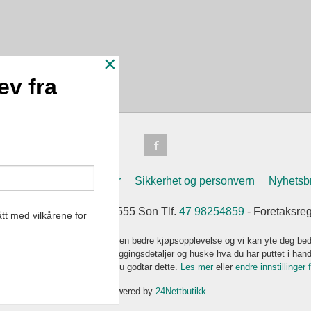
×
ev fra
n
Frakt
Kjøpsbetingelser
Sikkerhet og personvern
Nyhetsb
Soleifaret 12 1555 Son 1555 Son Tlf.
47 98254859
- Foretaksre
tt med vilkårene for
k bruker cookies slik at du får en bedre kjøpsopplevelse og vi kan yte deg bed
s hovedsaklig til å lagre innloggingsdetaljer og huske hva du har puttet i han
 bruke siden som normalt om du godtar dette.
Les mer
eller
endre innstillinger 
Powered by
24Nettbutikk