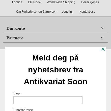
Forside
Bli kunde
World Wide Shipping
Bøker kjøpes
Om Forkortelser og Størrelser
Logg inn
Kontakt oss
Din konto
Partnere
×
Meld deg på
nyhetsbrev fra
Frakt
Kjøpsbetingelser
Sikkerhet og personvern
Antikvariat Soon
Nyhetsbrev
Antikvariat Soon Soleifaret 12 1555 Son 1555 Son Tlf.
47
Navn
98254859
- Foretaksregisteret 924817518
Vår nettbutikk bruker cookies slik at
E-postadresse