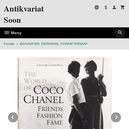
Gå
Antikvariat
til
innholdet
Soon
Meny
Forside
BIOGRAFIER, ERINDRING, FORFATTERSKAP
Prev
Ne