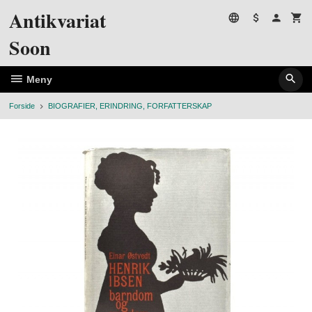
Gå
Antikvariat
til
innholdet
Soon
Meny
Forside
BIOGRAFIER, ERINDRING, FORFATTERSKAP