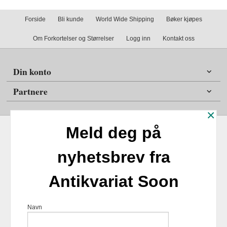
Forside
Bli kunde
World Wide Shipping
Bøker kjøpes
Om Forkortelser og Størrelser
Logg inn
Kontakt oss
Din konto
Partnere
×
Meld deg på
nyhetsbrev fra
Frakt
Kjøpsbetingelser
Sikkerhet og personvern
Antikvariat Soon
Nyhetsbrev
Antikvariat Soon Soleifaret 12 1555 Son 1555 Son Tlf.
47
Navn
98254859
- Foretaksregisteret 924817518