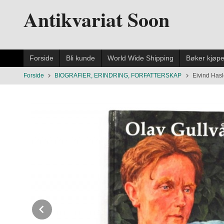
Gå
Antikvariat Soon
til
innholdet
Forside
Bli kunde
World Wide Shipping
Bøker kjøp
Forside
BIOGRAFIER, ERINDRING, FORFATTERSKAP
Eivind Hasl
Prev