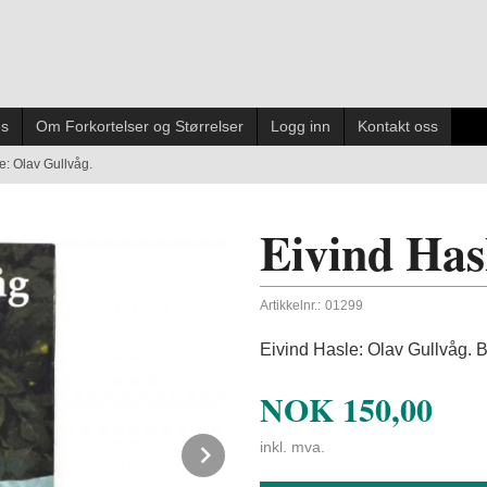
es
Om Forkortelser og Størrelser
Logg inn
Kontakt oss
e: Olav Gullvåg.
Eivind Has
Artikkelnr.:
01299
Eivind Hasle: Olav Gullvåg.
NOK
150,00
Next
inkl. mva.