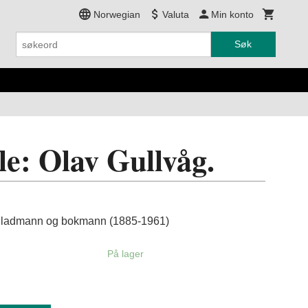
Norwegian
Valuta
Min konto
Søk
le: Olav Gullvåg.
 Bladmann og bokmann (1885-1961)
På lager