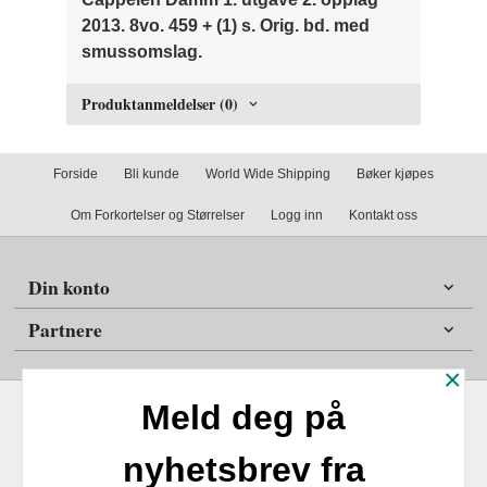
2013. 8vo. 459 + (1) s. Orig. bd. med
smussomslag.
Produktanmeldelser (0)
Forside
Bli kunde
World Wide Shipping
Bøker kjøpes
Om Forkortelser og Størrelser
Logg inn
Kontakt oss
Din konto
Partnere
×
Meld deg på
nyhetsbrev fra
Frakt
Kjøpsbetingelser
Sikkerhet og personvern