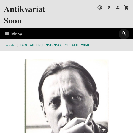
Gå
Antikvariat
til
innholdet
Soon
Meny
Forside
BIOGRAFIER, ERINDRING, FORFATTERSKAP