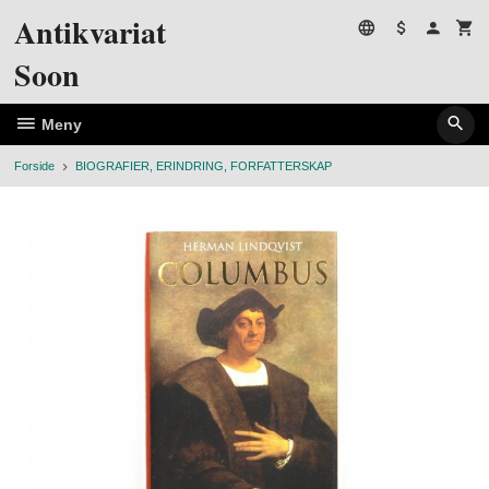
Gå
Antikvariat
til
innholdet
Soon
Meny
Forside
BIOGRAFIER, ERINDRING, FORFATTERSKAP