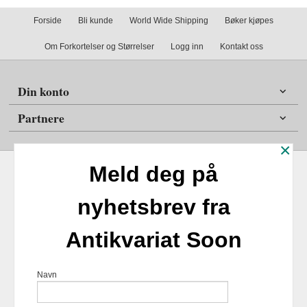
Forside
Bli kunde
World Wide Shipping
Bøker kjøpes
Om Forkortelser og Størrelser
Logg inn
Kontakt oss
Din konto
Partnere
×
Meld deg på
nyhetsbrev fra
Frakt
Kjøpsbetingelser
Sikkerhet og personvern
Antikvariat Soon
Nyhetsbrev
Antikvariat Soon Soleifaret 12 1555 Son 1555 Son Tlf.
47
Navn
98254859
- Foretaksregisteret 924817518