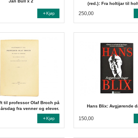
Jan Bull x 2
(red.): Fra holtijar til hol
250,00
Kjøp
ft til professor Olaf Broch på
Hans Blix: Avgjørende d
årsdag fra venner og elever.
150,00
Kjøp