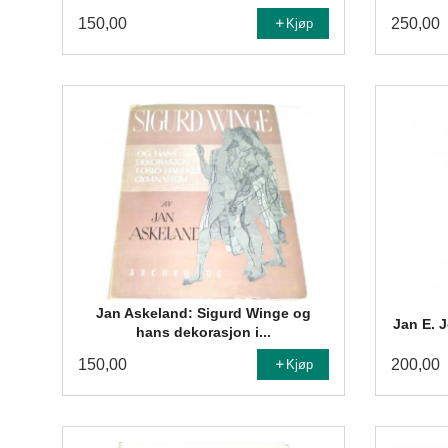
150,00
250,00
Kjøp
Jan Askeland: Sigurd Winge og
Jan E. 
hans dekorasjon i...
150,00
200,00
Kjøp