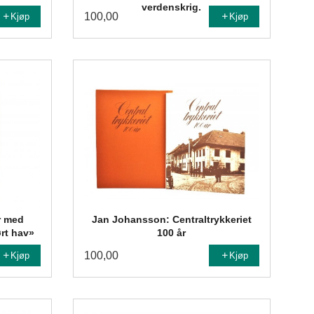
verdenskrig.
100,00
Kjøp
Kjøp
r med
Jan Johansson: Centraltrykkeriet
rt hav»
100 år
100,00
Kjøp
Kjøp