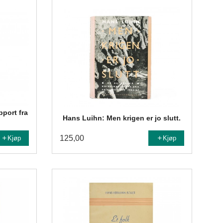
port fra
Hans Luihn: Men krigen er jo slutt.
125,00
Kjøp
Kjøp