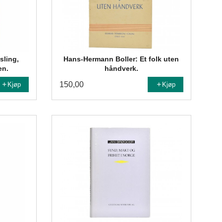
sling,
Hans-Hermann Boller: Et folk uten
en.
håndverk.
150,00
Kjøp
Kjøp