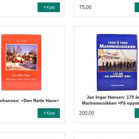
75,00
Kjøp
Jan Ingar Hansen: 175 å
Johansen: «Den Røde Hane»
Marinemusikken «På opprø
200,00
Kjøp