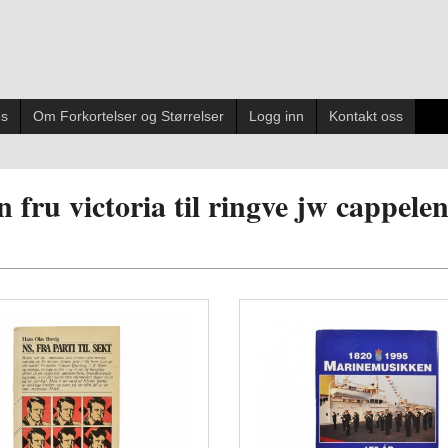
es
Om Forkortelser og Størrelser
Logg inn
Kontakt oss
n fru victoria til ringve jw cappele