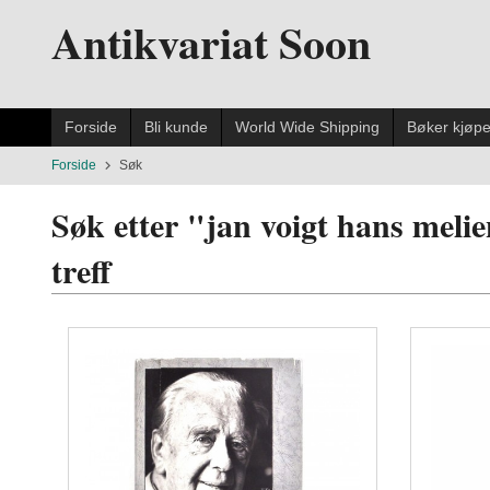
Gå
Antikvariat Soon
til
innholdet
Forside
Bli kunde
World Wide Shipping
Bøker kjøp
Forside
Søk
Søk etter "jan voigt hans melie
treff