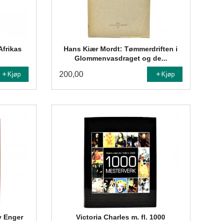
frikas
Hans Kiær Mordt: Tømmerdriften i
.
Glommenvasdraget og de...
200,00
Kjøp
Kjøp
v Enger
Victoria Charles m. fl. 1000