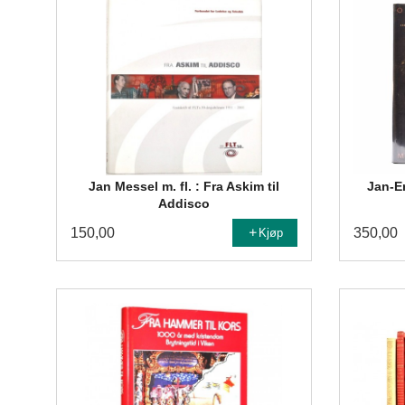
Jan Messel m. fl. : Fra Askim til
Jan-E
Addisco
150,00
350,00
Kjøp