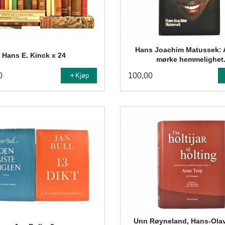
Hans Joachim Matussek: A
Hans E. Kinck x 24
mørke hemmelighet
0
100,00
Kjøp
Unn Røyneland, Hans-Ola