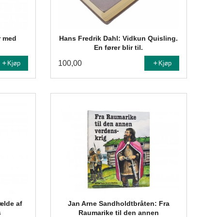
r med
Hans Fredrik Dahl: Vidkun Quisling.
En fører blir til.
100,00
Kjøp
Kjøp
fælde af
Jan Arne Sandholdtbråten: Fra
s
Raumarike til den annen