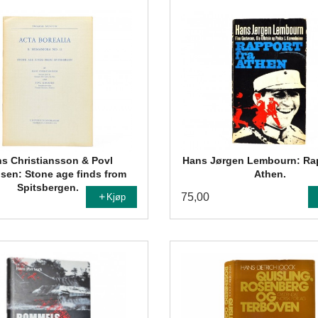
s Christiansson & Povl
Hans Jørgen Lembourn: Rap
sen: Stone age finds from
Athen.
Spitsbergen.
75,00
Kjøp