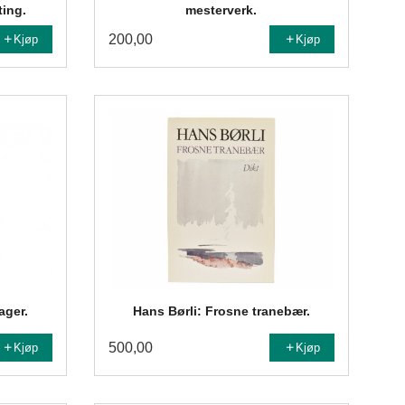
ting.
mesterverk.
200,00
Kjøp
Kjøp
ager.
Hans Børli: Frosne tranebær.
500,00
Kjøp
Kjøp