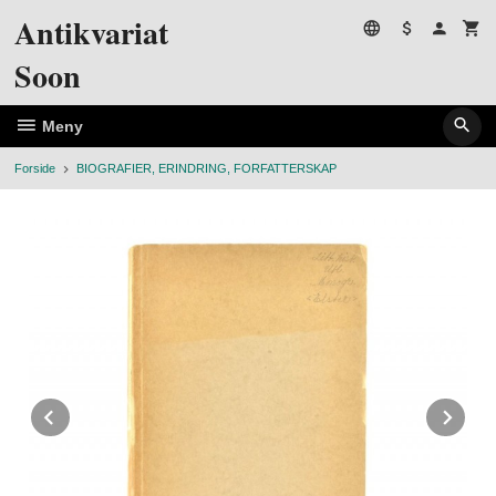
Gå
Antikvariat
til
innholdet
Soon
Meny
Forside
BIOGRAFIER, ERINDRING, FORFATTERSKAP
Prev
Ne