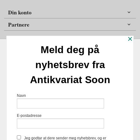
Din konto
Partnere
×
Meld deg på
nyhetsbrev fra
Frakt
Kjøpsbetingelser
Sikkerhet og personvern
Antikvariat Soon
Nyhetsbrev
Antikvariat Soon Soleifaret 12 1555 Son 1555 Son Tlf.
47
Navn
98254859
- Foretaksregisteret 924817518
Vår nettbutikk bruker cookies slik at
E-postadresse
du får en bedre kjøpsopplevelse og
vi kan yte deg bedre service. Vi
bruker cookies hovedsaklig til å
lagre innloggingsdetaljer og huske
Jeg godtar at dere sender meg nyhetsbrev, og er