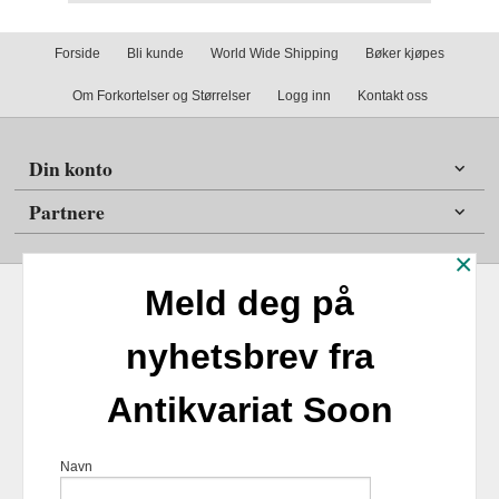
Forside
Bli kunde
World Wide Shipping
Bøker kjøpes
Om Forkortelser og Størrelser
Logg inn
Kontakt oss
Din konto
Partnere
×
Meld deg på
nyhetsbrev fra
Frakt
Kjøpsbetingelser
Sikkerhet og personvern
Antikvariat Soon
Nyhetsbrev
Antikvariat Soon Soleifaret 12 1555 Son 1555 Son Tlf.
47
Navn
98254859
- Foretaksregisteret 924817518