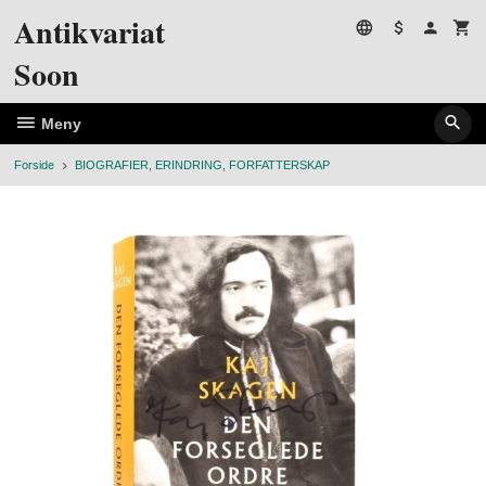
Gå
Antikvariat
til
innholdet
Soon
Meny
Forside
BIOGRAFIER, ERINDRING, FORFATTERSKAP