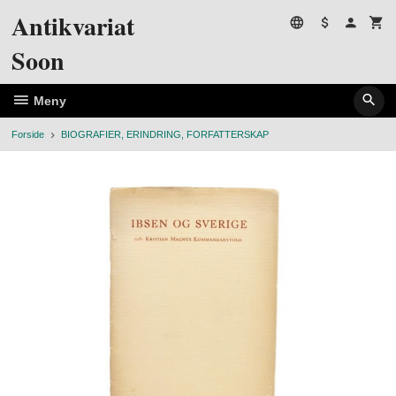
Gå
Antikvariat
til
innholdet
Soon
Meny
Forside
BIOGRAFIER, ERINDRING, FORFATTERSKAP