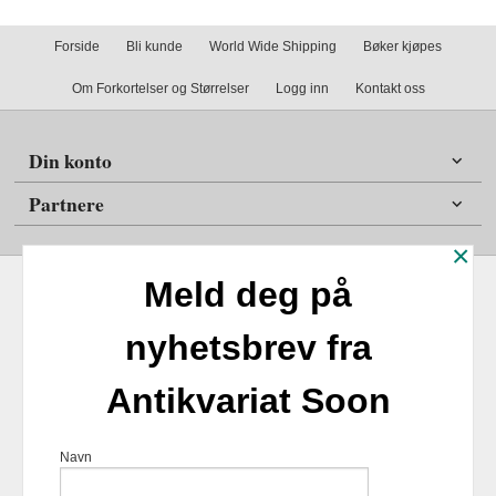
Forside
Bli kunde
World Wide Shipping
Bøker kjøpes
Om Forkortelser og Størrelser
Logg inn
Kontakt oss
Din konto
Partnere
×
Meld deg på
nyhetsbrev fra
Frakt
Kjøpsbetingelser
Sikkerhet og personvern
Antikvariat Soon
Nyhetsbrev
Antikvariat Soon Soleifaret 12 1555 Son 1555 Son Tlf.
47
Navn
98254859
- Foretaksregisteret 924817518