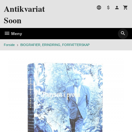
Gå
Antikvariat
til
innholdet
Soon
Meny
Forside
BIOGRAFIER, ERINDRING, FORFATTERSKAP