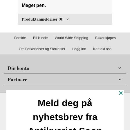
Meget pen.
Produktanmeldelser (0)
Forside
Bli kunde
World Wide Shipping
Bøker kjøpes
Om Forkortelser og Størrelser
Logg inn
Kontakt oss
Din konto
Partnere
×
Meld deg på
nyhetsbrev fra
Frakt
Kjøpsbetingelser
Sikkerhet og personvern
Nyhetsbrev