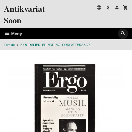
Gå
Antikvariat
til
innholdet
Soon
Meny
Forside
BIOGRAFIER, ERINDRING, FORFATTERSKAP