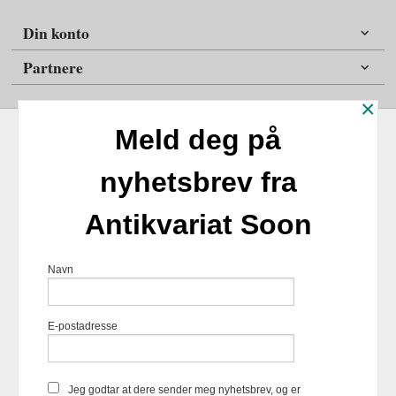
Din konto
Partnere
×
Meld deg på
nyhetsbrev fra
Frakt
Kjøpsbetingelser
Sikkerhet og personvern
Antikvariat Soon
Nyhetsbrev
Antikvariat Soon Soleifaret 12 1555 Son 1555 Son Tlf.
47
Navn
98254859
- Foretaksregisteret 924817518
Vår nettbutikk bruker cookies slik at
E-postadresse
du får en bedre kjøpsopplevelse og
vi kan yte deg bedre service. Vi
bruker cookies hovedsaklig til å
lagre innloggingsdetaljer og huske
Jeg godtar at dere sender meg nyhetsbrev, og er