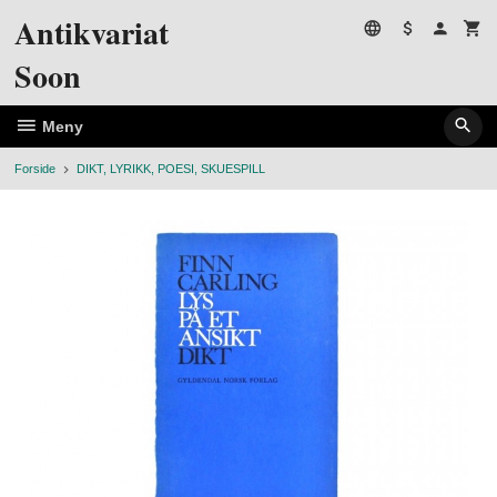
Gå
Antikvariat
til
innholdet
Soon
Meny
Forside
DIKT, LYRIKK, POESI, SKUESPILL