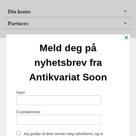
Din konto
Partnere
×
Meld deg på
nyhetsbrev fra
Frakt
Kjøpsbetingelser
Sikkerhet og personvern
Antikvariat Soon
Nyhetsbrev
Antikvariat Soon Soleifaret 12 1555 Son 1555 Son Tlf.
47
Navn
98254859
- Foretaksregisteret 924817518
Vår nettbutikk bruker cookies slik at
E-postadresse
du får en bedre kjøpsopplevelse og
vi kan yte deg bedre service. Vi
bruker cookies hovedsaklig til å
lagre innloggingsdetaljer og huske
Jeg godtar at dere sender meg nyhetsbrev, og er