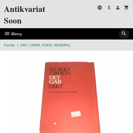
Gå
Antikvariat
til
innholdet
Soon
Meny
Forside
DIKT, LYRIKK, POESI, SKUESPILL