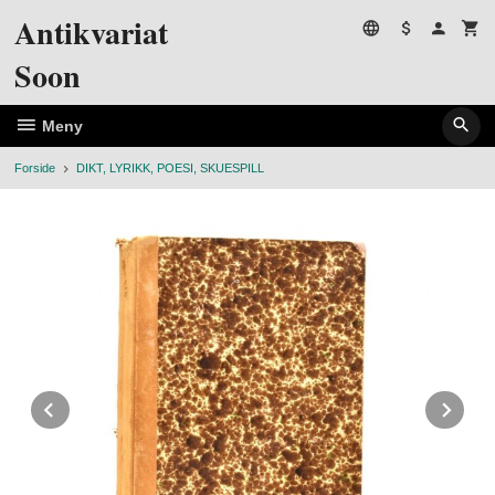
Gå
Antikvariat
til
innholdet
Soon
Meny
Forside
DIKT, LYRIKK, POESI, SKUESPILL
Prev
Ne