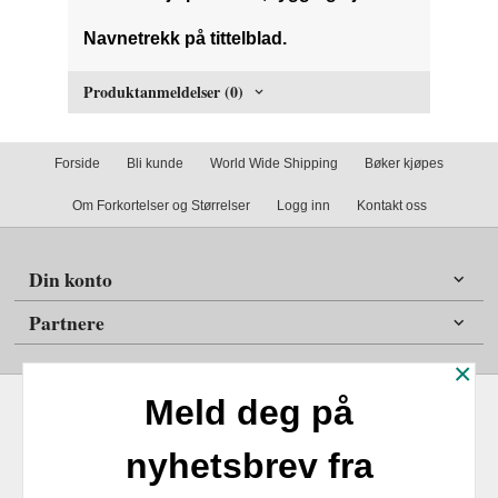
Navnetrekk på tittelblad.
Produktanmeldelser (0)
Forside
Bli kunde
World Wide Shipping
Bøker kjøpes
Om Forkortelser og Størrelser
Logg inn
Kontakt oss
Din konto
Partnere
×
Meld deg på
nyhetsbrev fra
Frakt
Kjøpsbetingelser
Sikkerhet og personvern