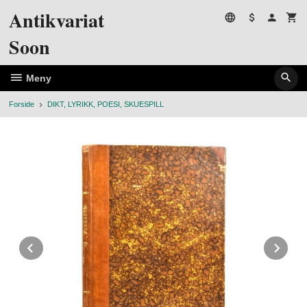
Gå
Antikvariat
til
innholdet
Soon
Meny
Forside
DIKT, LYRIKK, POESI, SKUESPILL
Prev
Ne