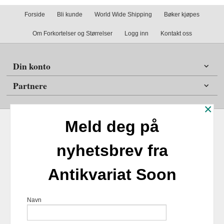
Forside
Bli kunde
World Wide Shipping
Bøker kjøpes
Om Forkortelser og Størrelser
Logg inn
Kontakt oss
Din konto
Partnere
×
Meld deg på
nyhetsbrev fra
Frakt
Kjøpsbetingelser
Sikkerhet og personvern
Antikvariat Soon
Nyhetsbrev
Antikvariat Soon Soleifaret 12 1555 Son 1555 Son Tlf.
47
Navn
98254859
- Foretaksregisteret 924817518