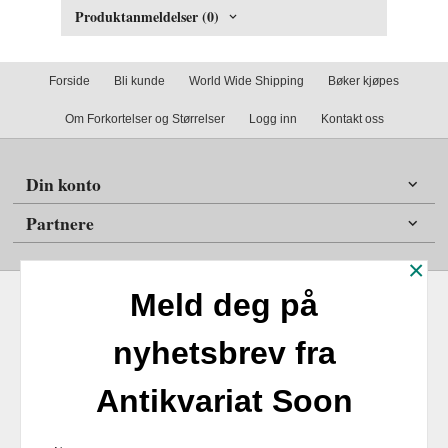
Produktanmeldelser (0)
Forside
Bli kunde
World Wide Shipping
Bøker kjøpes
Om Forkortelser og Størrelser
Logg inn
Kontakt oss
Din konto
Partnere
×
Meld deg på
nyhetsbrev fra
Frakt
Kjøpsbetingelser
Sikkerhet og personvern
Antikvariat Soon
Nyhetsbrev
Antikvariat Soon Soleifaret 12 1555 Son 1555 Son Tlf.
47