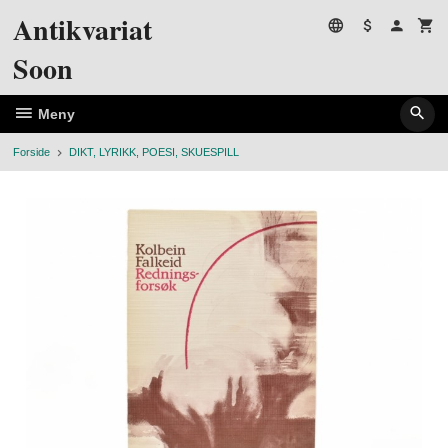
Gå
Antikvariat
til
innholdet
Soon
Meny
Forside
DIKT, LYRIKK, POESI, SKUESPILL