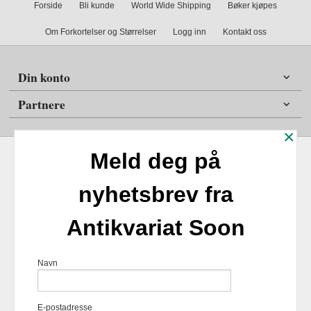
Forside
Bli kunde
World Wide Shipping
Bøker kjøpes
Om Forkortelser og Størrelser
Logg inn
Kontakt oss
Din konto
Partnere
×
Meld deg på
nyhetsbrev fra
Frakt
Kjøpsbetingelser
Sikkerhet og personvern
Antikvariat Soon
Nyhetsbrev
Antikvariat Soon Soleifaret 12 1555 Son 1555 Son Tlf.
47
Navn
98254859
- Foretaksregisteret 924817518
Vår nettbutikk bruker cookies slik at
E-postadresse
du får en bedre kjøpsopplevelse og