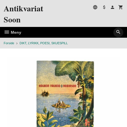
Gå
Antikvariat
til
innholdet
Soon
Meny
Forside
DIKT, LYRIKK, POESI, SKUESPILL