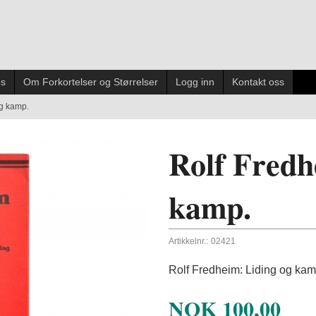
es
Om Forkortelser og Størrelser
Logg inn
Kontakt oss
og kamp.
Rolf Fredh
kamp.
Artikkelnr.:
02421
Rolf Fredheim: Liding og kamp
NOK
100,00