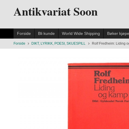
Gå
Antikvariat Soon
til
innholdet
Forside
Bli kunde
World Wide Shipping
Bøker kjøp
Forside
DIKT, LYRIKK, POESI, SKUESPILL
Rolf Fredheim: Liding 