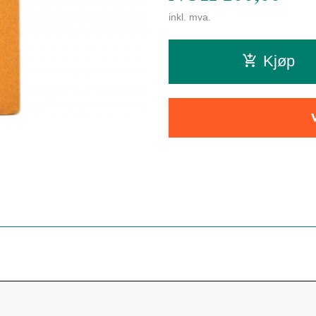
inkl. mva.
Kjøp