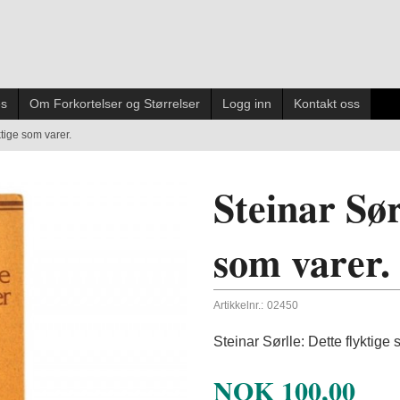
es
Om Forkortelser og Størrelser
Logg inn
Kontakt oss
ktige som varer.
Steinar Sør
som varer.
Artikkelnr.:
02450
Steinar Sørlle: Dette flyktige 
NOK
100,00