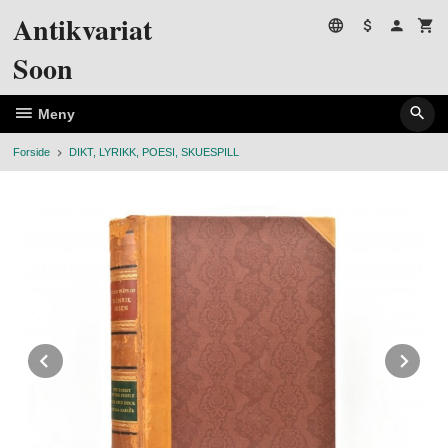
Gå
Antikvariat
til
innholdet
Soon
Meny
Forside
DIKT, LYRIKK, POESI, SKUESPILL
Prev
Ne