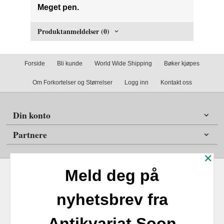
Meget pen.
Produktanmeldelser (0)
Forside
Bli kunde
World Wide Shipping
Bøker kjøpes
Om Forkortelser og Størrelser
Logg inn
Kontakt oss
Din konto
Partnere
×
Meld deg på
nyhetsbrev fra
Frakt
Kjøpsbetingelser
Sikkerhet og personvern
Antikvariat Soon
Nyhetsbrev