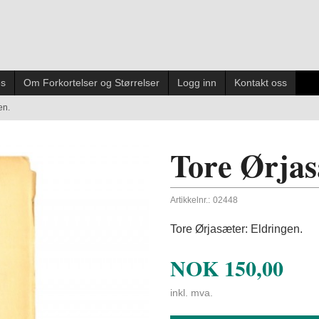
es
Om Forkortelser og Størrelser
Logg inn
Kontakt oss
en.
Tore Ørjas
Artikkelnr.:
02448
Tore Ørjasæter: Eldringen.
NOK
150,00
inkl. mva.