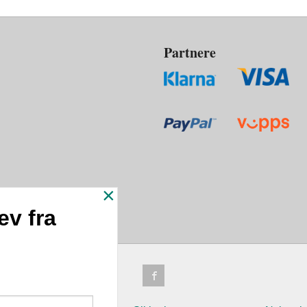
Partnere
×
ev fra
n