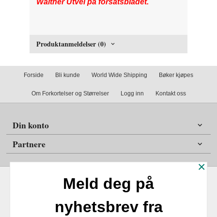
Walther Utvei på forsatsbladet.
Produktanmeldelser (0)
Forside
Bli kunde
World Wide Shipping
Bøker kjøpes
Om Forkortelser og Størrelser
Logg inn
Kontakt oss
Din konto
Partnere
×
Meld deg på
nyhetsbrev fra
Frakt
Kjøpsbetingelser
Sikkerhet og personvern