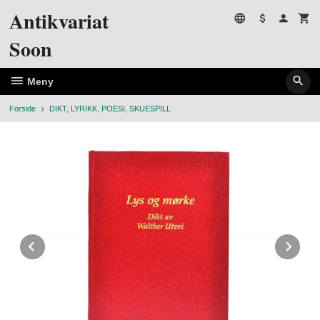
Gå
Antikvariat
til
innholdet
Soon
Meny
Forside
DIKT, LYRIKK, POESI, SKUESPILL
Prev
Ne