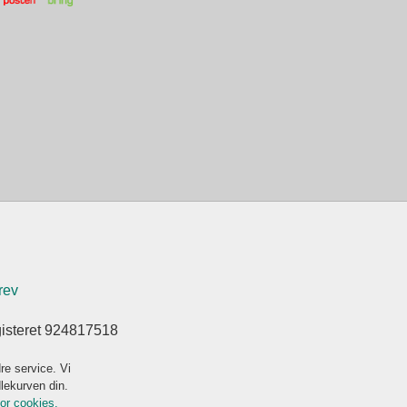
rev
gisteret 924817518
re service. Vi
dlekurven din.
for cookies.