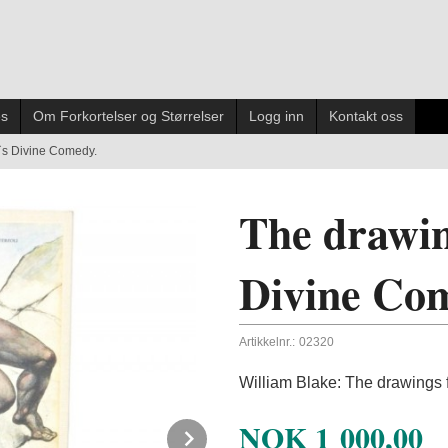
es
Om Forkortelser og Størrelser
Logg inn
Kontakt oss
`s Divine Comedy.
The drawin
Divine Co
Artikkelnr.:
02320
William Blake: The drawings 
NOK
1 000,00
Next