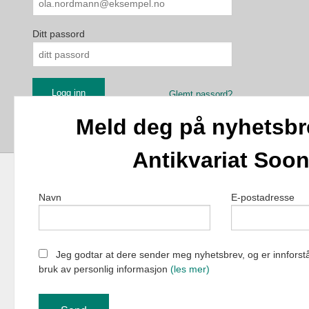
Ditt passord
Glemt passord?
Meld deg på nyhetsbr
Antikvariat Soo
Navn
E-postadresse
Antikvariat Soon 
Jeg godtar at dere sender meg nyhetsbrev, og er innforstå
bruk av personlig informasjon
(les mer)
Vår nettbutik
bruker cookie
Fortsett å