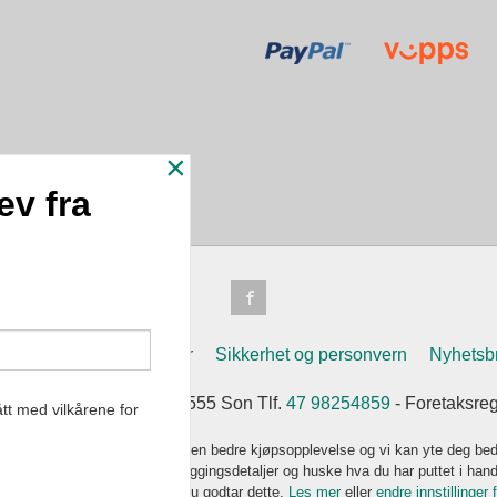
×
ev fra
n
Frakt
Kjøpsbetingelser
Sikkerhet og personvern
Nyhetsb
Soleifaret 12 1555 Son 1555 Son Tlf.
47 98254859
- Foretaksre
tt med vilkårene for
k bruker cookies slik at du får en bedre kjøpsopplevelse og vi kan yte deg bed
s hovedsaklig til å lagre innloggingsdetaljer og huske hva du har puttet i han
 bruke siden som normalt om du godtar dette.
Les mer
eller
endre innstillinger 