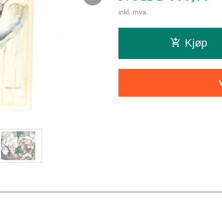
inkl. mva.
Kjøp