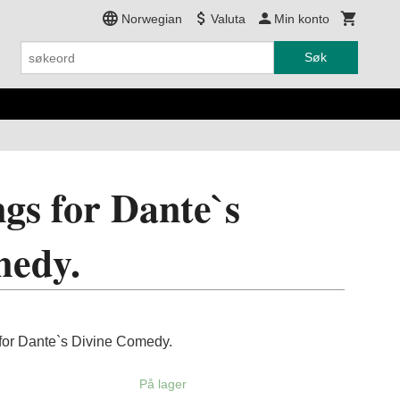
Norwegian
Valuta
Min konto
Søk
gs for Dante`s
medy.
for Dante`s Divine Comedy.
På lager