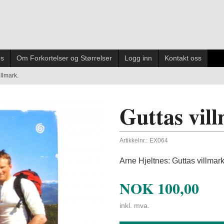
es
Om Forkortelser og Størrelser
Logg inn
Kontakt oss
illmark.
Guttas vil
Artikkelnr.:
EX064
Arne Hjeltnes: Guttas villmark. 
NOK
100,00
inkl. mva.