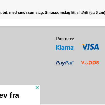
g. bd. med smussomslag. Smussomslag litt slitt/rift (ca 6 cm) 
Partnere
×
ev fra