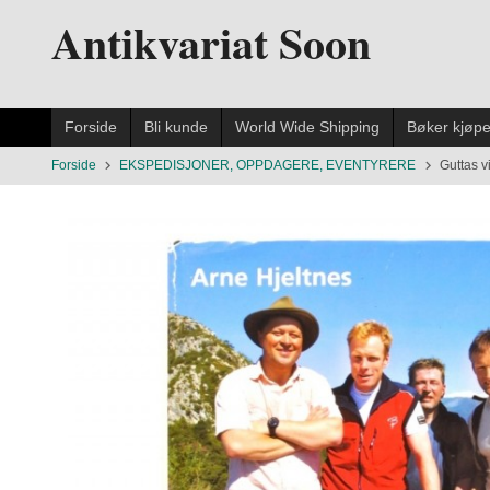
Gå
Antikvariat Soon
til
innholdet
Forside
Bli kunde
World Wide Shipping
Bøker kjøp
Forside
EKSPEDISJONER, OPPDAGERE, EVENTYRERE
Guttas v