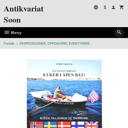
Gå
Antikvariat
til
innholdet
Soon
Meny
Forside
EKSPEDISJONER, OPPDAGERE, EVENTYRERE