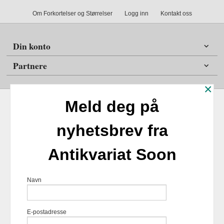
Om Forkortelser og Størrelser
Logg inn
Kontakt oss
Din konto
Partnere
×
Meld deg på
nyhetsbrev fra
Frakt
Kjøpsbetingelser
Sikkerhet og personvern
Antikvariat Soon
Nyhetsbrev
Antikvariat Soon Soleifaret 12 1555 Son 1555 Son Tlf.
47
Navn
98254859
- Foretaksregisteret 924817518
Vår nettbutikk bruker cookies slik at
E-postadresse
du får en bedre kjøpsopplevelse og
vi kan yte deg bedre service. Vi