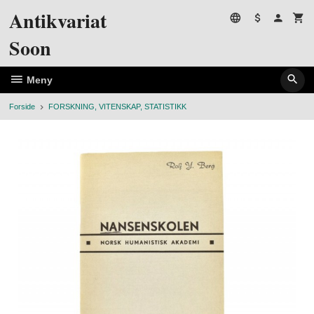
Gå
Antikvariat
til
innholdet
Soon
Meny
Forside
FORSKNING, VITENSKAP, STATISTIKK