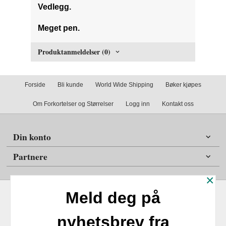
Vedlegg.
Meget pen.
Produktanmeldelser (0)
Forside
Bli kunde
World Wide Shipping
Bøker kjøpes
Om Forkortelser og Størrelser
Logg inn
Kontakt oss
Din konto
Partnere
×
Meld deg på
nyhetsbrev fra
Frakt
Kjøpsbetingelser
Sikkerhet og personvern