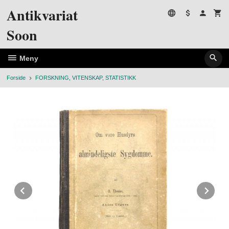
Gå
Antikvariat
til
innholdet
Soon
Meny
Forside
FORSKNING, VITENSKAP, STATISTIKK
Prev
Ne