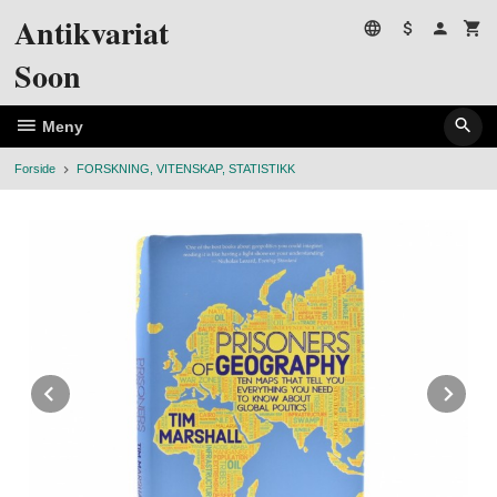
Gå
Antikvariat
til
innholdet
Soon
Meny
Forside
FORSKNING, VITENSKAP, STATISTIKK
Prev
Ne