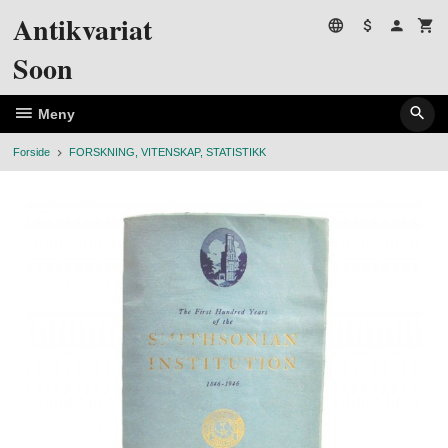
Gå
Antikvariat
til
innholdet
Soon
Meny
Forside
FORSKNING, VITENSKAP, STATISTIKK