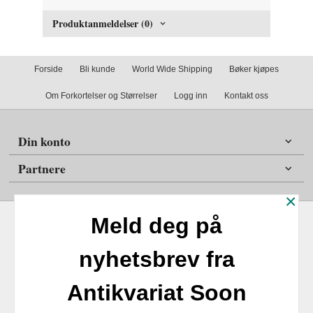
Produktanmeldelser (0)
Forside
Bli kunde
World Wide Shipping
Bøker kjøpes
Om Forkortelser og Størrelser
Logg inn
Kontakt oss
Din konto
Partnere
×
Meld deg på
nyhetsbrev fra
Frakt
Kjøpsbetingelser
Sikkerhet og personvern
Antikvariat Soon
Nyhetsbrev