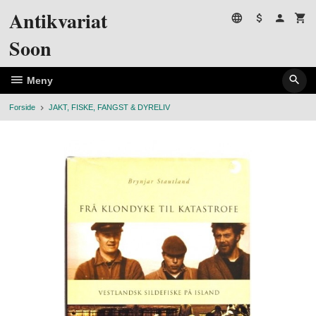
Gå
Antikvariat
til
innholdet
Soon
Meny
Forside
JAKT, FISKE, FANGST & DYRELIV