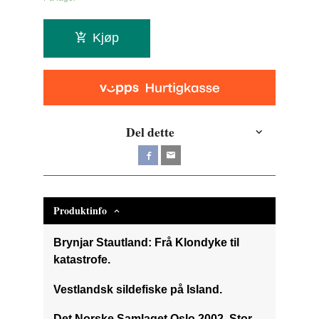
Kjøp
Del dette
Produktinfo
Brynjar Stautland: Frå Klondyke til
katastrofe.
Vestlandsk sildefiske på Island.
Det Norske Samlaget Oslo 2002. Stor