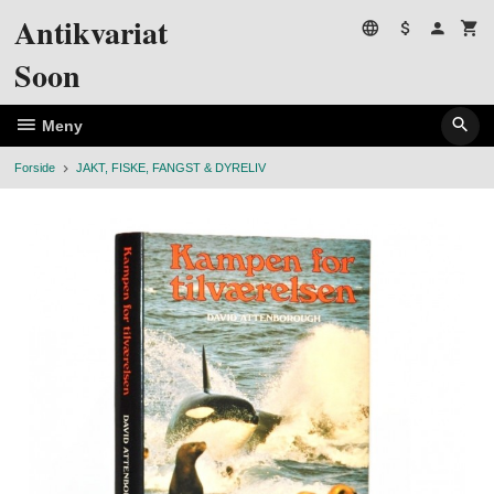
Gå
Antikvariat
til
innholdet
Soon
Meny
Forside
JAKT, FISKE, FANGST & DYRELIV