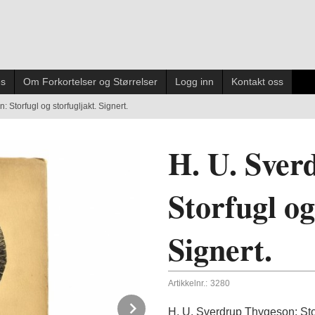
es
Om Forkortelser og Størrelser
Logg inn
Kontakt oss
 Storfugl og storfugljakt. Signert.
H. U. Sver
Storfugl og
Signert.
Artikkelnr.:
3280
Next
H. U. Sverdrup Thygeson: Stor