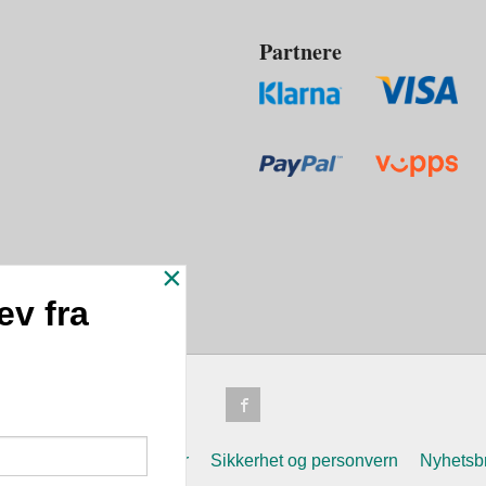
Partnere
×
ev fra
n
Frakt
Kjøpsbetingelser
Sikkerhet og personvern
Nyhetsb