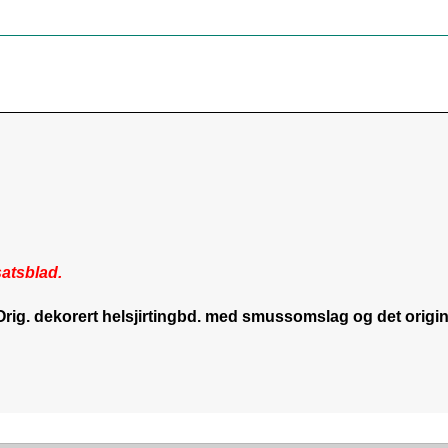
satsblad.
s. Orig. dekorert helsjirtingbd. med smussomslag og det o