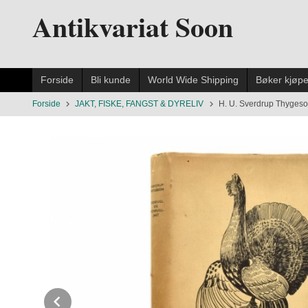
Gå
Antikvariat Soon
til
innholdet
Forside
Bli kunde
World Wide Shipping
Bøker kjøp
Forside
JAKT, FISKE, FANGST & DYRELIV
H. U. Sverdrup Thygeson:
Prev