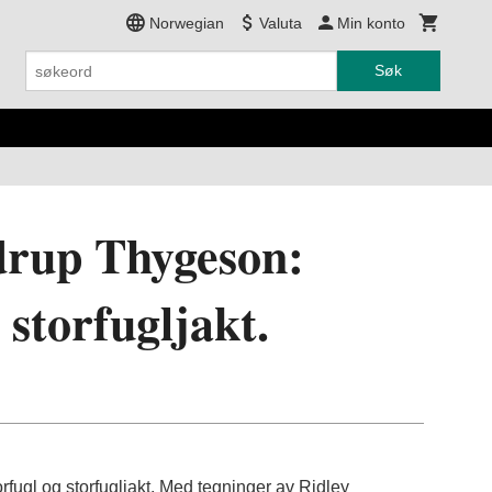
Norwegian
Valuta
Min konto
Søk
drup Thygeson:
 storfugljakt.
fugl og storfugljakt. Med tegninger av Ridley