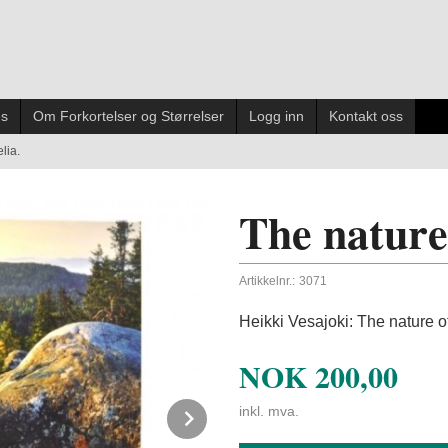
es
Om Forkortelser og Størrelser
Logg inn
Kontakt oss
lia.
The nature
Artikkelnr.:
3071
Heikki Vesajoki: The nature o
NOK
200,00
Next
inkl. mva.