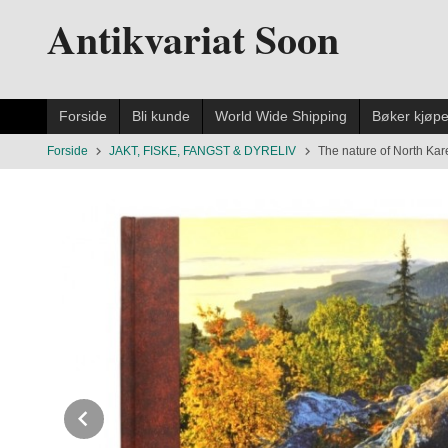
Gå
Antikvariat Soon
til
innholdet
Forside
Bli kunde
World Wide Shipping
Bøker kjøp
Forside
JAKT, FISKE, FANGST & DYRELIV
The nature of North Kare
Prev