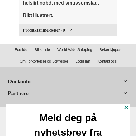
helsjirtingbd. med smussomslag.
Rikt illustrert.
Produktanmeldelser (0)
Forside
Bli kunde
World Wide Shipping
Bøker kjøpes
Om Forkortelser og Størrelser
Logg inn
Kontakt oss
Din konto
Partnere
×
Meld deg på
nyhetsbrev fra
Frakt
Kjøpsbetingelser
Sikkerhet og personvern