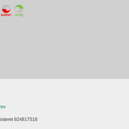
rev
gisteret 924817518