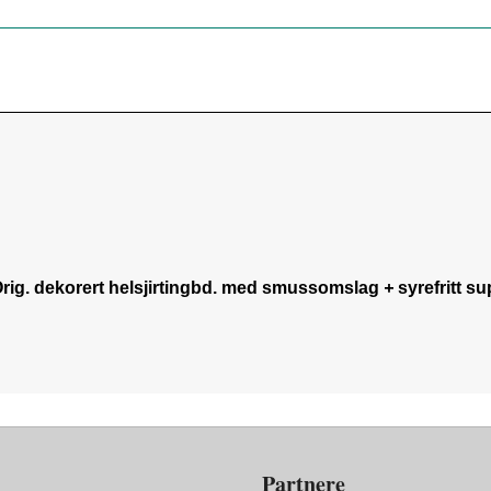
 Orig. dekorert helsjirtingbd. med smussomslag
+
syrefritt s
Partnere