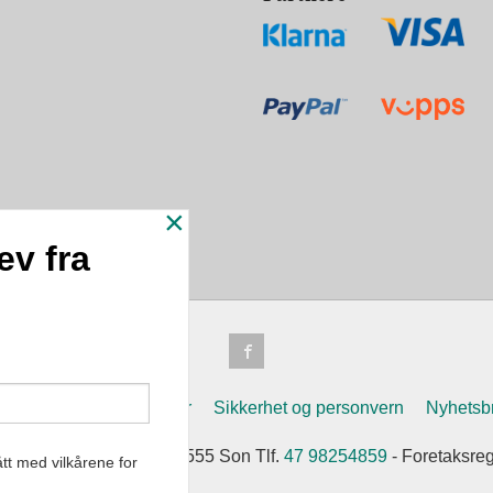
×
ev fra
n
Frakt
Kjøpsbetingelser
Sikkerhet og personvern
Nyhetsb
Soleifaret 12 1555 Son 1555 Son Tlf.
47 98254859
- Foretaksre
tt med vilkårene for