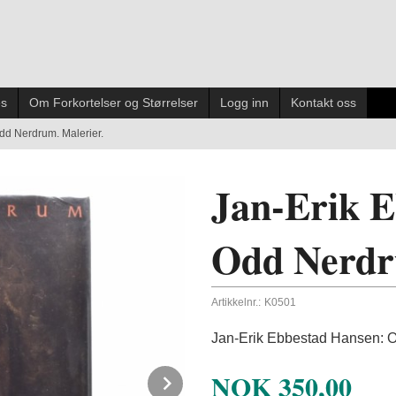
es
Om Forkortelser og Størrelser
Logg inn
Kontakt oss
dd Nerdrum. Malerier.
Jan-Erik E
Odd Nerdr
Artikkelnr.:
K0501
Jan-Erik Ebbestad Hansen: O
NOK
350,00
Next