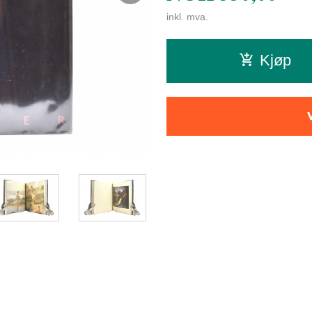
inkl. mva.
Kjøp