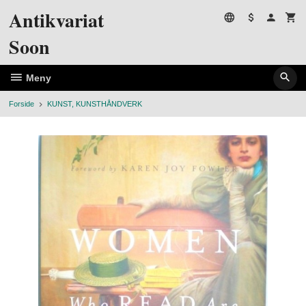
Gå
Antikvariat
til
innholdet
Soon
Meny
Forside
KUNST, KUNSTHÅNDVERK