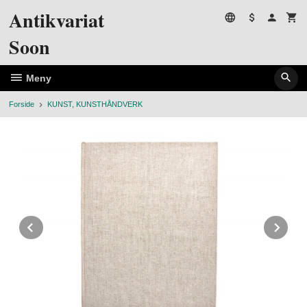
Gå
Antikvariat
til
innholdet
Soon
Meny
Forside
KUNST, KUNSTHÅNDVERK
Prev
Ne