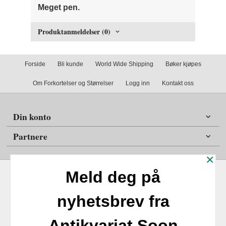
Meget pen.
Produktanmeldelser (0)
Forside
Bli kunde
World Wide Shipping
Bøker kjøpes
Om Forkortelser og Størrelser
Logg inn
Kontakt oss
Din konto
Partnere
×
Meld deg på
nyhetsbrev fra
Frakt
Kjøpsbetingelser
Sikkerhet og personvern
Antikvariat Soon
Nyhetsbrev