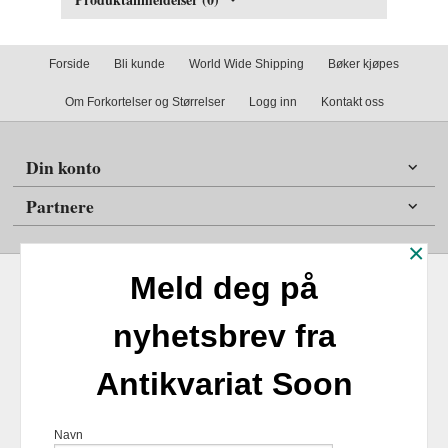
Forside
Bli kunde
World Wide Shipping
Bøker kjøpes
Om Forkortelser og Størrelser
Logg inn
Kontakt oss
Din konto
Partnere
×
Meld deg på
nyhetsbrev fra
Frakt
Kjøpsbetingelser
Sikkerhet og personvern
Antikvariat Soon
Nyhetsbrev
Antikvariat Soon Soleifaret 12 1555 Son 1555 Son Tlf.
47
Navn
98254859
- Foretaksregisteret 924817518