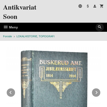
Gå
Antikvariat
til
innholdet
Soon
Meny
Forside
LOKALHISTORIE, TOPOGRAFI
Prev
Ne