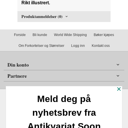
Rikt illustrert.
Produktanmeldelser (0)
Forside
Bli kunde
World Wide Shipping
Bøker kjøpes
Om Forkortelser og Størrelser
Logg inn
Kontakt oss
Din konto
Partnere
×
Meld deg på
nyhetsbrev fra
Frakt
Kjøpsbetingelser
Sikkerhet og personvern
Antikvariat Soon
Nyhetsbrev