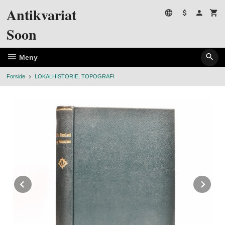
Gå
Antikvariat
til
innholdet
Soon
Meny
Forside
LOKALHISTORIE, TOPOGRAFI
Prev
Ne