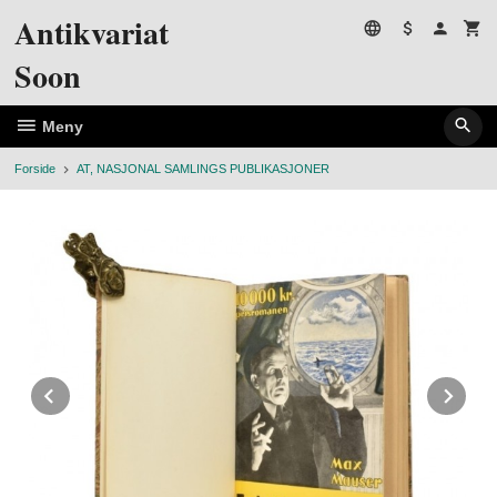
Gå
Antikvariat
til
innholdet
Soon
Meny
Forside
AT, NASJONAL SAMLINGS PUBLIKASJONER
Prev
Ne