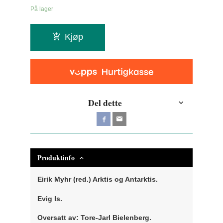
På lager
Kjøp
Del dette
Produktinfo
Eirik Myhr (red.) Arktis og Antarktis.
Evig Is.
Oversatt av: Tore-Jarl Bielenberg.