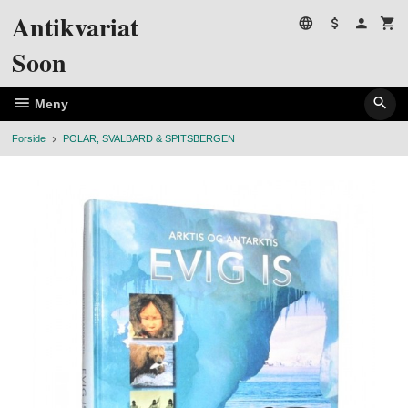
Gå
Antikvariat
til
innholdet
Soon
Meny
Forside
POLAR, SVALBARD & SPITSBERGEN